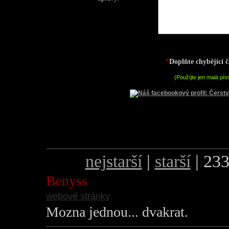
*
Doplňte chybějící č
(Použíjte jen malá pís
nejstarší
|
starší
| 233
Benyss
webové stránky
Mozna jednou... dvakrat.