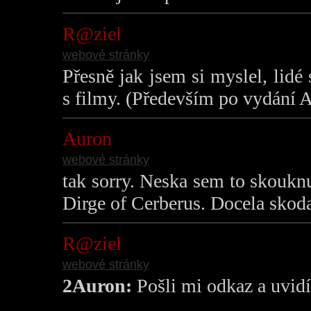
R@ziel
webové stránky
Přesně jak jsem si myslel, lidé
s filmy. (Především po vydání A
Auron
webové stránky
tak sorry. Neska sem to skouknu
Dirge of Cerberus. Docela skod
R@ziel
webové stránky
2Auron:
Pošli mi odkaz a uvid