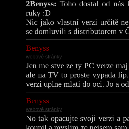
2Benyss:
Toho dostal od nás 
ruky :D
Nic jako vlastní verzi určitě 
se domluvili s distributorem v 
Benyss
webové stránky
Jen me stve ze ty PC verze maj 
ale na TV to proste vypada li
verzi uplne mlati do oci. Jo a 
Benyss
webové stránky
No tak opacujte svoji verzi a pa
koupil a myslim ze nejsem sam ;