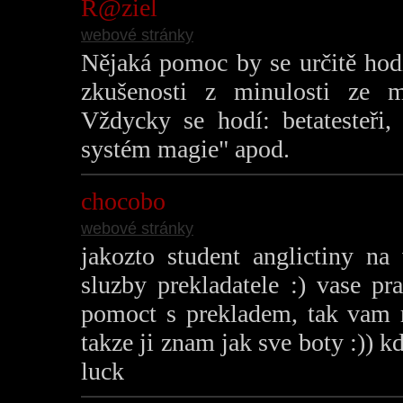
R@ziel
webové stránky
Nějaká pomoc by se určitě hodi
zkušenosti z minulosti ze m
Vždycky se hodí: betatesteři,
systém magie" apod.
chocobo
webové stránky
jakozto student anglictiny na
sluzby prekladatele :) vase pr
pomoct s prekladem, tak vam 
takze ji znam jak sve boty :)) k
luck