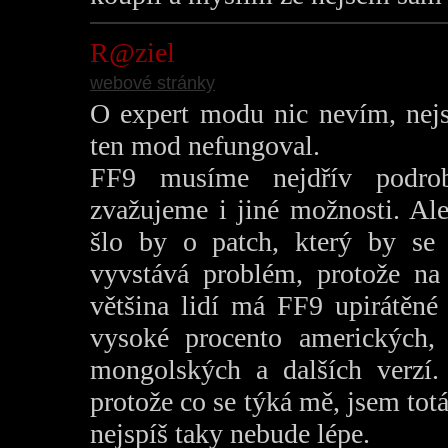
R@ziel
webové stránky
O expert modu nic nevím, nej
ten mod nefungoval.
FF9 musíme nejdřív podrob
zvažujeme i jiné možnosti. Al
šlo by o patch, který by se 
vyvstává problém, protože na 
většina lidí má FF9 upirátěné
vysoké procento amerických, a
mongolských a dalších verzí.
protože co se týká mě, jsem tot
nejspíš taky nebude lépe.