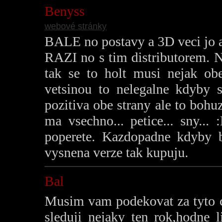
Benyss
webové stránky
BALE no postavy a 3D veci jo al
RAZI no s tim distributorem. N
tak se to holt musi nejak obe
vetsinou to nelegalne kdyby s
pozitiva obe strany ale to bohuz
ma vsechno... petice... sny..
poperete. Kazdopadne kdyby b
vysnena verze tak kupuju.
Bal
Musim vam podekovat za tyto ce
sleduji nejaky ten rok,hodne 