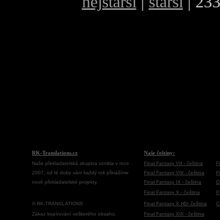
nejstarší
|
starší
| 233
RK-Translations.cz
Naše češtiny:
Naše překladatelská skupina vznikla v roce
Final Fantasy VII - čeština
F
2007, od té doby vám každý rok přinášíme
Final Fantasy VIII - čeština
F
nové překladatelské projekty.
Final Fantasy IX - čeština
D
Final Fantasy X - čeština
P
© RK-TRANSLATIONS
Final Fantasy X HD- čeština
C
Zákaz kopírování veškerého obsahu.
Final Fantasy XIII - čeština