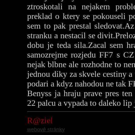
ztroskotali na nejakem prob
preklad o ktery se pokouseli p
sem to pak prestal sledovat.A
stranku a nestacil se divit.Prelo
dobu je teda sila.Zacal sem hr
samozrejme rozjedu FF7 s CZ
nejak blbne ale rozhodne to neni
jednou diky za skvele cestiny a 
podari a kdyz nahodou ne tak FF
Benyss ja hraju prave pres ten
22 palcu a vypada to daleko lip 
R@ziel
webové stránky