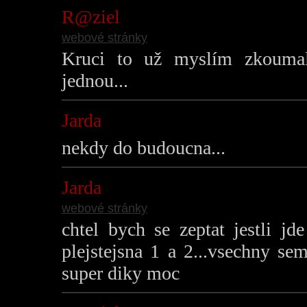
R@ziel
webové stránky
Kruci to už myslím zkoumal
jednou...
Jarda
nekdy do budoucna...
Jarda
webové stránky
chtel bych se zeptat jestli jd
plejstejsna 1 a 2...vsechny se
super diky moc