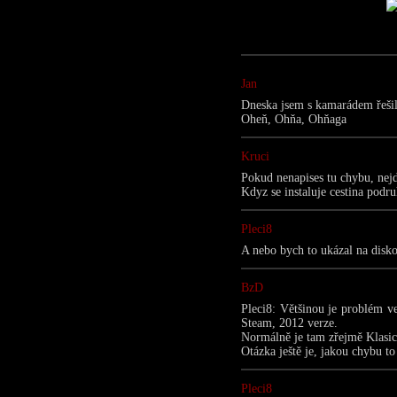
Jan
Dneska jsem s kamarádem řešil
Oheň, Ohňa, Ohňaga
Kruci
Pokud nenapises tu chybu, nej
Kdyz se instaluje cestina podru
Pleci8
A nebo bych to ukázal na disk
BzD
Pleci8: Většinou je problém ve
Steam, 2012 verze.
Normálně je tam zřejmě Klasic
Otázka ještě je, jakou chybu to
Pleci8