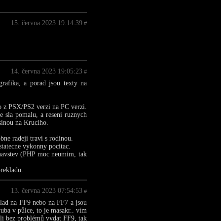
15. června 2023 19:14:39
#
14. června 2023 19:05:23
#
grafika, a porad jsou texty na
o z PSX/PS2 verzi na PC verzi.
ze sla pomalu, a reseni ruznych
sinou na Kruciho.
ne radeji travi s rodinou.
statecne vykonny pocitac.
u navstev (PHP moc neumim, tak
prekladu.
13. června 2023 07:54:53
#
klad na FF9 nebo na FF7 a jsou
uba v půlce, to je masakr.. vím
ali bez problémů vydat FF9, tak