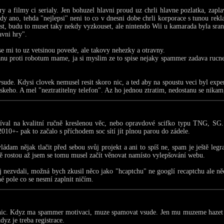
ry a filmy ci serialy. Jen bohuzel hlavni proud uz chrli hlavne pozlatka, zapl
dy ano, tehda "nejlepsi" neni to co v dnesni dobe chrli korporace s tunou rekl
st, budu to muset taky nekdy vyzkouset, ale nintendo Wii u kamarada byla srand
avni hry".
se mi to uz vetsinou povede, ale takovy nehezky a otravny.
anu proti robotum mame, ja si myslim ze to spise nejaky spammer zadava rucne.
sude. Kdysi clovek nemusel resit skoro nic, a ted aby na spoustu veci byl exper
skeho. A mel "neztratitelny telefon". Az ho jednou ztratim, nedostanu se nikam, 
díval na kvalitní ručně kreslenou věc, nebo opravdové scifko typu TNG, SG.
2010+- pak to začalo s příchodem soc sítí jít plnou parou do zádele.
ádam nějak tlačit před sebou svůj projekt a ani to spíš ne, spam je ještě legr
ě rostou až jsem se tomu musel začít věnovat namísto vylepšování webu.
 nezvdali, možná bych zkusil něco jako "hcaptchu" ne googlí recaptchu ale n
é pole co se nesmí zaplnit ničím.
nic. Kdyz ma spammer motivaci, muze spamovat vsude. Jen mu muzeme hazet 
dyz je treba registrace.