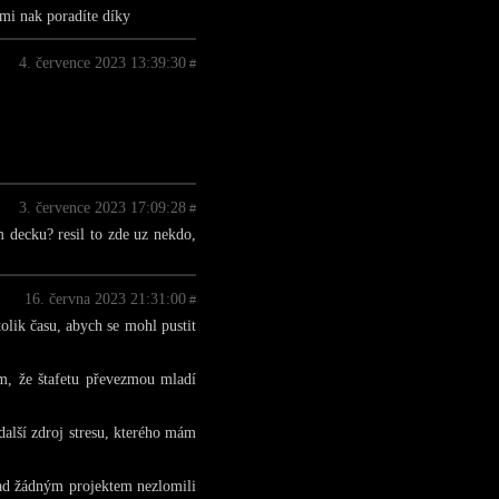
 mi nak poradíte díky
4. července 2023 13:39:30
#
3. července 2023 17:09:28
#
 decku? resil to zde uz nekdo,
16. června 2023 21:31:00
#
olik času, abych se mohl pustit
m, že štafetu převezmou mladí
další zdroj stresu, kterého mám
nad žádným projektem nezlomili