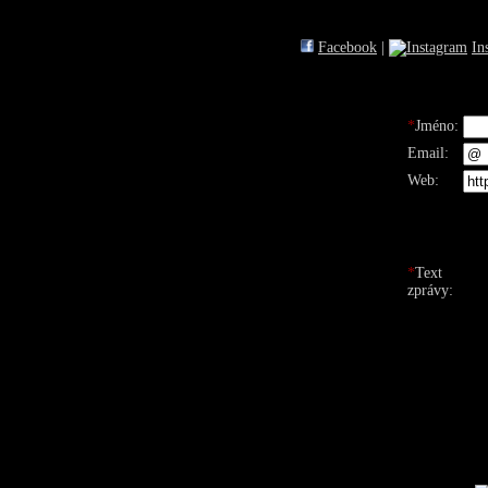
Facebook
|
In
*
Jméno:
Email:
Web:
*
Text
zprávy: