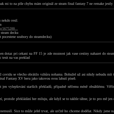
ak mi to na píše chybu mám originál ze steam final fantasy 7 ne remake jestly
 nekdo resil.
m
p/1675200...
o steam decku
ut pocestene soubory do steamdecku)
 dotaz pri cekani na FF 15 je zde moznost jak vase cestiny nahazet do steam
tesit na vas preklad
od covidu se všecho obrátilo vzhůru nohama. Bohužel už asi nikdy nebudu mít t
Final Fantasy XV beru jako takovou svou labutí píseň.
t jen vylepšování starších překladů, případně něčemu méně obsáhlému. Věří
, protože překládání her miluju, ale když se to takhle táhne, je to pro mě jen 
 nemusíš. Sice to může ještě trvat, ale určitě ho chceme dodělat. Nikdy jsme 