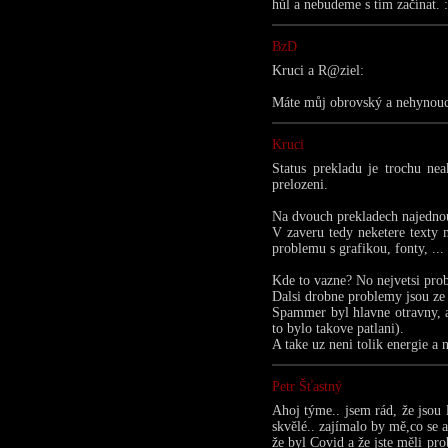
hůl a nebudeme s tím začínat. :
BzD
Kruci a R@ziel:
Máte můj obrovský a nehynouc
Kruci
Status prekladu je trochu nea
prelozeni.
Na dvouch prekladech najednou
V zaveru tedy neketere texty m
problemu s grafikou, fonty, ..
Kde to vazne? No nejvetsi prob
Dalsi drobne problemy jsou ze
Spammer byl hlavne otravny, a
to bylo takove patlani).
A take uz neni tolik energie a
Petr Šťastný
Ahoj týme.. jsem rád, že jsou
skvělé.. zajímalo by mě,co se 
že byl Covid a že jste měli pr