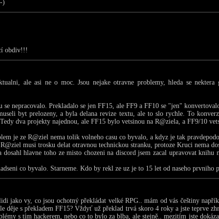
-)
í obdiv!!!
ktualni, ale asi ne o moc. Jsou nejake otravne problemy, hleda se nektera 
 se nepracovalo. Prekladalo se jen FF15, ale FF9 a FF10 se "jen" konvertoval
useli byt prelozeny, a byla delana revize textu, ale to slo rychle. To konver
. Tedy dva projekty najednou, ale FF15 bylo vetsinou na R@ziela, a FF9/10 vet
lem je ze R@ziel nema tolik volneho casu co byvalo, a kdyz je tak pravdepodob
 R@ziel musi trosku delat otravnou technickou stranku, protoze Kruci nema do
 dosahl hlavne toho ze misto chozeni na discord jsem zacal upravovat knih
 nadseni co byvalo. Starneme. Kdo by rekl ze uz je to 15 let od naseho prvniho 
 lidi jako vy, co jsou ochotný překládat velké RPG.. mám od vás češtiny napří
ale děje s překladem FF15? Vždyť už překlad trvá skoro 4 roky a jste teprve zhr
oblémy s tím hackerem, nebo co to bylo za blba, ale stejně.. mezitím jste dokáz