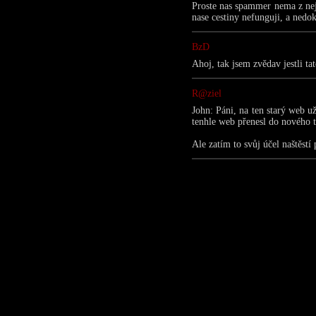
Proste nas spammer nema z nej
nase cestiny nefunguji, a nedo
BzD
Ahoj, tak jsem zvědav jestli 
R@ziel
John: Páni, na ten starý web 
tenhle web přenesl do nového ti
Ale zatím to svůj účel naštěstí 