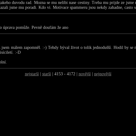
akeho duvodu rad. Mozna se mu nelibi nase cestiny. Treba mu prijde ze jsme 
kazali jsme mu poradi. Kdo vi. Motivace spammeru jsou nekdy zahadne, casto se
tato úprava pomůže. Pevně doufám že ano
už jsem málem zapomněl. :-) Tehdy býval život o tolik jednodušší. Hodil by se
síciletí. :-D
plní.
nejstarší
|
starší
| 4153 - 4172 |
novější
|
nejnovější