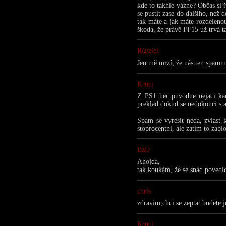
kde to takhle vázne? Občas si ř
se pustit zase do dalšího, než 
tak máte a jak máte rozdelenou
škoda, že právě FF15 už trvá ta
R@ziel
Jen mě mrzí, že nás ten spamme
Kruci
Z PS1 her puvodne nejaci kan
preklad dokud se nedokonci st
Spam se vyresit neda, zvlast 
stoprocentni, ale zatim to zab
BzD
Ahojda,
tak koukám, že se snad povedlo
chris
zdravim,chci se zeptat budete j
Kruci