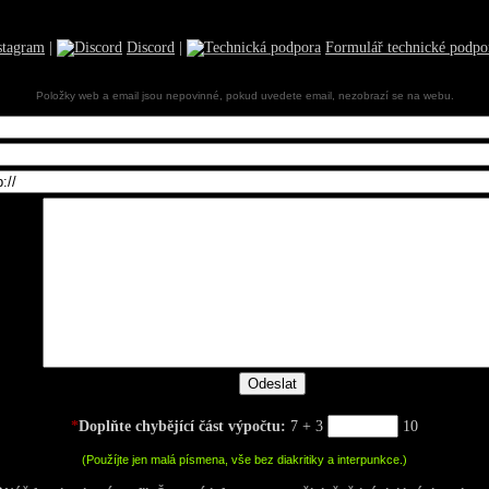
stagram
|
Discord
|
Formulář technické podpo
Položky web a email jsou nepovinné, pokud uvedete email, nezobrazí se na webu.
*
Doplňte chybějící část výpočtu:
7 + 3
10
(Použíjte jen malá písmena, vše bez diakritiky a interpunkce.)