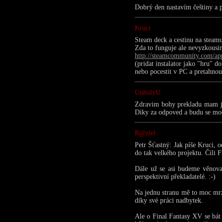
Dobrý den nastavím češtiny a p
Kruci
Steam deck a cestinu na steamu
Zda to funguje ale nevyzkousi
http://steamcommunity.com/ap
(pridat instalator jako "hru" d
nebo pocestit v PC a pretahno
UnholyU
Zdravim bohy prekladu mam jen
Diky za odpoved a budu se moc 
R@ziel
Petr Šťastný: Jak píše Kruci, 
do tak velkého projektu. Čili 
Dále už se asi budeme věnova
perspektivní překladatelé. :-)
Na jednu stranu mě to moc mrzí
díky své práci nadbytek.
Ale o Final Fantasy XV se bát