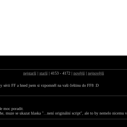
nejstarší
|
starší
| 4153 - 4172 |
novější
|
nejnovější
y sérii FF a hned jsem si vzpomněl na vaši češtinu do FF8 :D
de moc poradit.
he, muze se ukazat hlaska "...není originální script", ale to by nemelo nicemu v