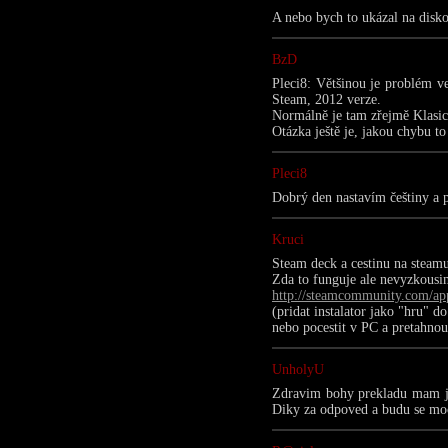
A nebo bych to ukázal na disk
BzD
Pleci8: Většinou je problém ve
Steam, 2012 verze.
Normálně je tam zřejmě Klasic
Otázka ještě je, jakou chybu to
Pleci8
Dobrý den nastavím češtiny a p
Kruci
Steam deck a cestinu na steamu
Zda to funguje ale nevyzkousi
http://steamcommunity.com/ap
(pridat instalator jako "hru" d
nebo pocestit v PC a pretahno
UnholyU
Zdravim bohy prekladu mam jen
Diky za odpoved a budu se moc 