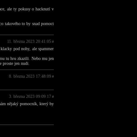
ace, ale ty pokusy o hacknutí v
ěco takového to by snad pomoct
11. března 2023 20:41:05
#
klacky pod nohy, ale spammer
mu tu hru zkazili. Nebo mu jen
 proste jen nudi.
8. března 2023 17:48:09
#
3. března 2023 09:09:17
#
 nám nějaký pomocník, který by