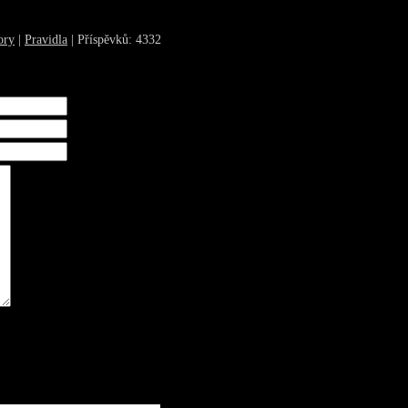
ory
|
Pravidla
| Příspěvků: 4332