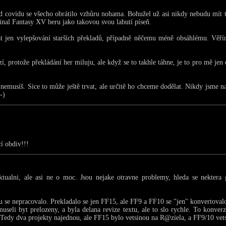
od covidu se všecho obrátilo vzhůru nohama. Bohužel už asi nikdy nebudu mít t
Final Fantasy XV beru jako takovou svou labutí píseň.
t jen vylepšování starších překladů, případně něčemu méně obsáhlému. Věří
, protože překládání her miluju, ale když se to takhle táhne, je to pro mě jen 
 nemusíš. Sice to může ještě trvat, ale určitě ho chceme dodělat. Nikdy jsme 
-)
í obdiv!!!
ktualni, ale asi ne o moc. Jsou nejake otravne problemy, hleda se nektera 
 se nepracovalo. Prekladalo se jen FF15, ale FF9 a FF10 se "jen" konvertoval
useli byt prelozeny, a byla delana revize textu, ale to slo rychle. To konver
. Tedy dva projekty najednou, ale FF15 bylo vetsinou na R@ziela, a FF9/10 vet