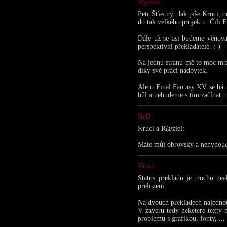
R@ziel
Petr Šťastný: Jak píše Kruci, 
do tak velkého projektu. Čili 
Dále už se asi budeme věnova
perspektivní překladatelé. :-)
Na jednu stranu mě to moc mrzí
díky své práci nadbytek.
Ale o Final Fantasy XV se bát
hůl a nebudeme s tím začínat. :
BzD
Kruci a R@ziel:
Máte můj obrovský a nehynouc
Kruci
Status prekladu je trochu nea
prelozeni.
Na dvouch prekladech najednou
V zaveru tedy neketere texty m
problemu s grafikou, fonty, ..