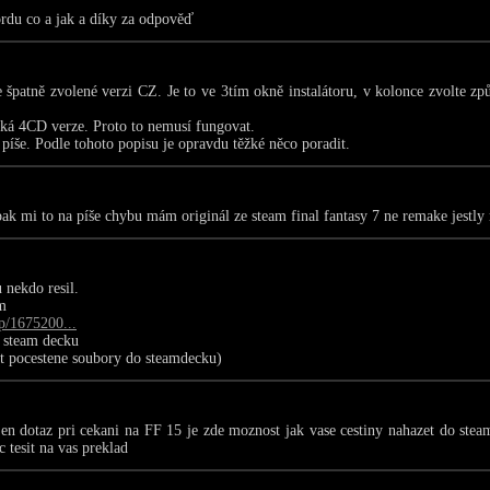
ordu co a jak a díky za odpověď
 špatně zvolené verzi CZ. Je to ve 3tím okně instalátoru, v kolonce zvolte zp
ká 4CD verze. Proto to nemusí fungovat.
 píše. Podle tohoto popisu je opravdu těžké něco poradit.
ak mi to na píše chybu mám originál ze steam final fantasy 7 ne remake jestly
 nekdo resil.
m
p/1675200...
o steam decku
ut pocestene soubory do steamdecku)
 dotaz pri cekani na FF 15 je zde moznost jak vase cestiny nahazet do steam
tesit na vas preklad