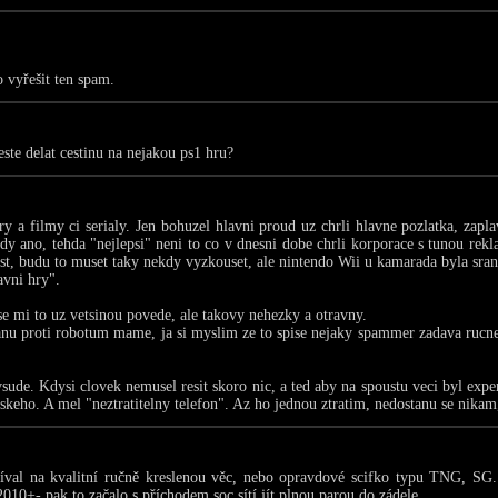
 vyřešit ten spam.
este delat cestinu na nejakou ps1 hru?
ry a filmy ci serialy. Jen bohuzel hlavni proud uz chrli hlavne pozlatka, zapl
dy ano, tehda "nejlepsi" neni to co v dnesni dobe chrli korporace s tunou rekl
st, budu to muset taky nekdy vyzkouset, ale nintendo Wii u kamarada byla srand
avni hry".
se mi to uz vetsinou povede, ale takovy nehezky a otravny.
anu proti robotum mame, ja si myslim ze to spise nejaky spammer zadava rucne.
sude. Kdysi clovek nemusel resit skoro nic, a ted aby na spoustu veci byl exper
skeho. A mel "neztratitelny telefon". Az ho jednou ztratim, nedostanu se nikam, 
díval na kvalitní ručně kreslenou věc, nebo opravdové scifko typu TNG, SG.
2010+- pak to začalo s příchodem soc sítí jít plnou parou do zádele.