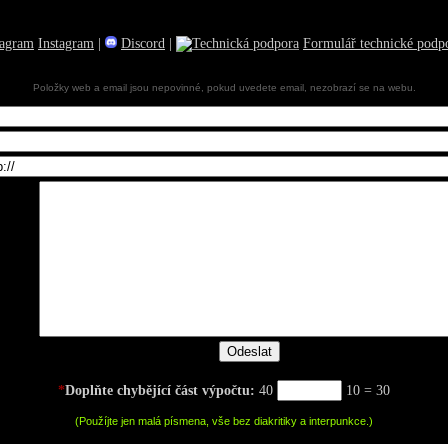
Instagram
|
Discord
|
Formulář technické podp
Položky web a email jsou nepovinné, pokud uvedete email, nezobrazí se na webu.
*
Doplňte chybějící část výpočtu:
40
10 = 30
(Použíjte jen malá písmena, vše bez diakritiky a interpunkce.)