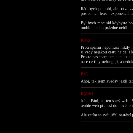
Rád bych pomohl, ale sotva zvl
posledních letech exponenciáln
Byl bych moc rád kdybyste boj
mohlo a nebo prázdné neiditeln
Kruci
Proti spamu nepomuze nikdy 
si vzdy nejakou cestu najde, i k
Proste nas spammer nema z nej
nase cestiny nefunguji, a nedo
BzD
Ahoj, tak jsem zvědav jestli 
R@ziel
John: Páni, na ten starý web 
tenhle web přenesl do nového ti
Ale zatím to svůj účel naštěstí 