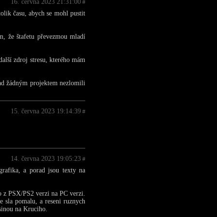
16. června 2023 21:31:00
#
olik času, abych se mohl pustit
m, že štafetu převezmou mladí
další zdroj stresu, kterého mám
nad žádným projektem nezlomili
15. června 2023 19:14:39
#
14. června 2023 19:05:23
#
grafika, a porad jsou texty na
o z PSX/PS2 verzi na PC verzi.
ze sla pomalu, a reseni ruznych
sinou na Kruciho.