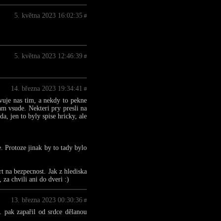
5. května 2023 16:02:35
#
5. května 2023 12:46:39
#
14. března 2023 19:34:41
#
avuje nas tim, a nekdy to pekne
am vsude. Nekteri pry presli na
a, jen to byly spise hricky, ale
 Protoze jinak by to tady bylo
t na bezpecnost. Jak z hlediska
za chvili ani do dveri :)
13. března 2023 00:30:36
#
. pak zapařil od srdce dělanou