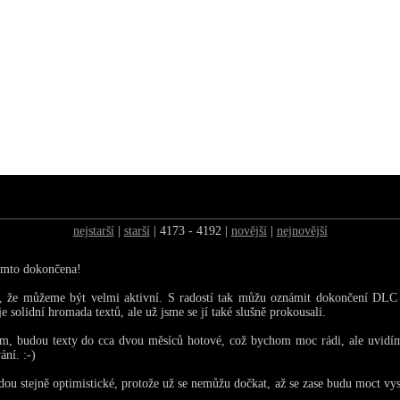
nejstarší
|
starší
| 4173 - 4192 |
novější
|
nejnovější
omto dokončena!
í, že můžeme být velmi aktivní. S radostí tak můžu oznámit dokončení DL
e solidní hromada textů, ale už jsme se jí také slušně prokousali.
m, budou texty do cca dvou měsíců hotové, což bychom moc rádi, ale uvidíme
ání. :-)
dou stejně optimistické, protože už se nemůžu dočkat, až se zase budu moct vys