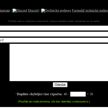
stagram
|
Discord
|
Formulář technické podpo
Položky web a email jsou nepovinné, pokud uvedete email, nezobrazí se na webu.
*
Doplňte chybějící část výpočtu:
40 -
= 30
(Použíjte jen malá písmena, vše bez diakritiky a interpunkce.)