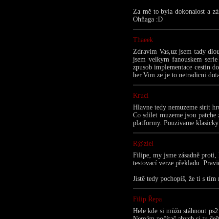
Za mě to byla dokonalost a zá
Ohňaga :D
Thaeek
Zdravim Vas,uz jsem tady dlou
jsem velkym fanouskem serie 
zpusob implementace cestin do
her.Vim ze je to netradicni do
Kruci
Hlavne tedy nemuzeme sirit hru
Co sdilet muzeme jsou patche z 
platformy. Pouzivame klasicky
R@ziel
Filipe, my jsme zásadně proti, 
testovací verze překladu. Pravi
Jistě tedy pochopíš, že ti s tí
Filip Řepa
Hele kde si můžu stáhnout ps2
Nemám počítač abych si tu češ