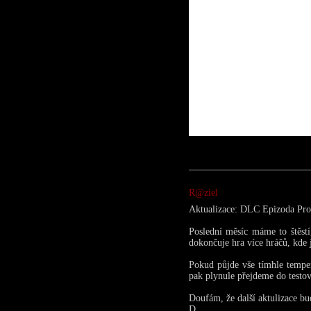
R@ziel
Aktualizace: DLC Epizoda Pr
Poslední měsíc máme to štěst
dokončuje hra více hráčů, kde j
Pokud půjde vše tímhle tempe
pak plynule přejdeme do testov
Doufám, že další aktulizace bu
D