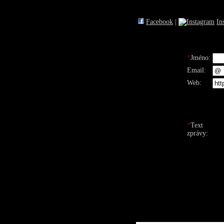
Facebook
|
In
*
Jméno:
Email:
Web:
*
Text
zprávy: