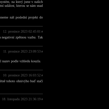
systém, na který jsme v našich
tní událost, kterou se nám snad
hneme náš poslední projekt do
12. prosince 2023 02:45:01
#
na negativní zpětnou vazbu. Tak
11. prosince 2023 23:09:53
#
il nazev podle vzhledu kouzla.
10. prosince 2023 16:03:52
#
étně tohoto ohnivýho buď stačí
18. listopadu 2023 21:36:19
#