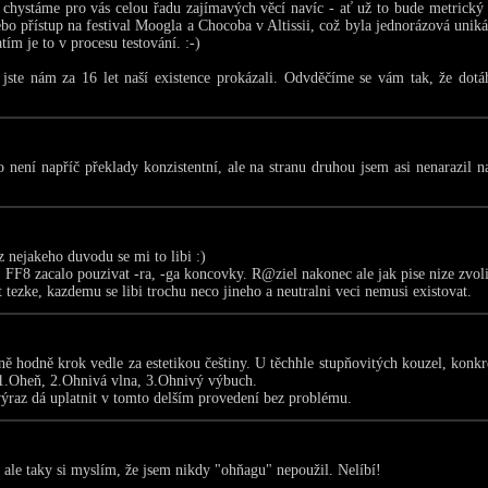
chystáme pro vás celou řadu zajímavých věcí navíc - ať už to bude metrický 
bo přístup na festival Moogla a Chocoba v Altissii, což byla jednorázová uniká
atím je to v procesu testování. :-)
jste nám za 16 let naší existence prokázali. Odvděčíme se vám tak, že dotá
 není napříč překlady konzistentní, ale na stranu druhou jsem asi nenarazil 
 nejakeho duvodu se mi to libi :)
. FF8 zacalo pouzivat -ra, -ga koncovky. R@ziel nakonec ale jak pise nize zvol
 tezke, kazdemu se libi trochu neco jineho a neutralni veci nemusi existovat.
 hodně krok vedle za estetikou češtiny. U těchhle stupňovitých kouzel, konkr
1.Oheň, 2.Ohnivá vlna, 3.Ohnivý výbuch.
 výraz dá uplatnit v tomto delším provedení bez problému.
ale taky si myslím, že jsem nikdy "ohňagu" nepoužil. Nelíbí!