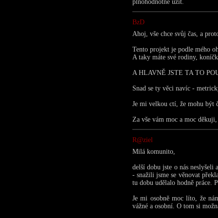
plnohodnotně užít.
BzD
Ahoj, vše chce svůj čas, a prot
Tento projekt je podle mého oh
A taky máte své rodiny, koníčk
A HLAVNĚ JSTE TA TO POUZE
Snad se ty věci navíc - metric
Je mi velkou ctí, že mohu být 
Za vše vám moc a moc děkuji, 
R@ziel
Milá komunito,
delší dobu jste o nás neslyšel
- snažili jsme se věnovat přek
tu dobu udělalo hodně práce. P
Je mi osobně moc líto, že ná
vážné a osobní. O tom si možn