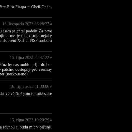
 Fire-Fira-Firaga = Oheň-Ohňa-
13. listopadu 2023 06:28:27
#
 jsem se chtel podelit.Za prve
ima me jestli existuje nejaky
 a slouceni XCI ci NSP souboru
16. října 2023 22:47:22
#
 Coz by nas mohlo prijit draho.
 je patcher dostupny pro vsechny
her (nezkouseno).
16. října 2023 11:38:06
#
tivé většině jsou to totiž staré
15. října 2023 19:20:29
#
 rovnou ji budu mít v češtině.