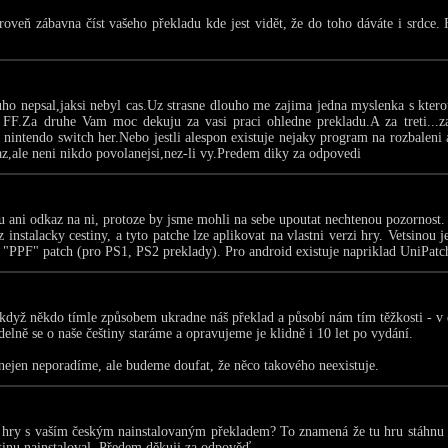
roveň zábavna číst vašeho překladu kde jest vidět, že do toho dáváte i srdce.
ho nepsal,jaksi nebyl cas.Uz strasne dlouho me zajima jedna myslenka s kterou
FF.Za druhe Vam moc dekuju za vasi praci ohledne prekladu.A za treti...zaj
 nintendo switch her.Nebo jestli alespon existuje nejaky program na rozbaleni
taz,ale neni nikdo povolanejsi,nez-li vy.Predem diky za odpovedi
 ani odkaz na ni, protoze by jsme mohli na sebe upoutat nechtenou pozornost.
instalacky cestiny, a tyto patche lze aplikovat na vlastni verzi hry. Vetsinou
 "PPF" patch (pro PS1, PS2 preklady). Pro android existuje napriklad UniPatc
když někdo tímle způsobem ukradne náš překlad a působí nám tím těžkosti - v dr
delně se o naše češtiny staráme a opravujeme je klidně i 10 let po vydání.
m nejen neporadíme, ale budeme doufat, že něco takového neexistuje.
 hry s vaším českým nainstalovaným překladem? To znamená že tu hru stáhnu a
tinu nainstaloval. Předem děkuji za odpověď.