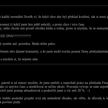
o každý normální člověk ví, že když chce aby byl překlad kvalitní, tak si musí 
romný (i když jsem hru ještě nehrál), a proto chce i více času.
y, nebo chcete mít prostě chvilku klidu a volna, proto si myslím, že se nemusí
 DVA!!!!!!!!!!!!!!!
ký systém atd. povedou. Budu držet palce.
členem této úžasné komunity, a že jsem mohl trochu poznat členy překladatels
a myslím si, že nejsem sám.
i a patrně si už mnozí myslíte, že jsme umřeli a zanechali práce na překladu Fi
ladu co nejvíce času a nezdržovat se ničím okolo. Procenta vývoje se nám nepoh
rávě jsem postup aktualizoval a poskočili jsme o víc než 20 %. :-)
m tenhle poslední projekt trvá tak neúměrně dlouho, ale věřte, že důvody k
á povíme jindy.