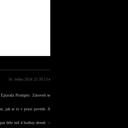
16. ledna 2024 23:39:13
#
C Epizoda Prompto. Zároveň se
, jak se to v praxi povede. A
pat déle než 4 hodiny denně. :-