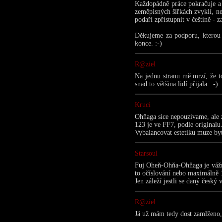
Každopádně práce pokračuje a 
zeměpisných šířkách zvyklí, ne
podaří zpřístupnit v češtině - z
Děkujeme za podporu, kterou 
konce. :-)
R@ziel
Na jednu stranu mě mrzí, že to
snad to většina lidí přijala. :-)
Kruci
Ohňaga sice nepouzivame, ale z
123 je ve FF7, podle originalu
Vybalancovat estetiku muze byt
Starsoul
Fuj Oheň-Ohňa-Ohňaga je vážně
to očíslování nebo maximálně 
Jen záleží jestli se daný český
R@ziel
Já už mám tedy dost zamlženo, 