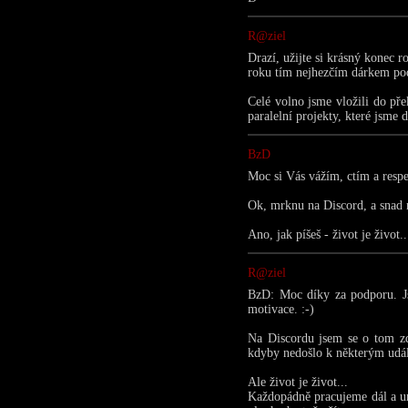
R@ziel
Drazí, užijte si krásný konec 
roku tím nejhezčím dárkem po
Celé volno jsme vložili do pře
paralelní projekty, které jsm
BzD
Moc si Vás vážím, ctím a resp
Ok, mrknu na Discord, a snad 
Ano, jak píšeš - život je život..
R@ziel
BzD: Moc díky za podporu. Js
motivace. :-)
Na Discordu jsem se o tom zd
kdyby nedošlo k některým událo
Ale život je život...
Každopádně pracujeme dál a urč