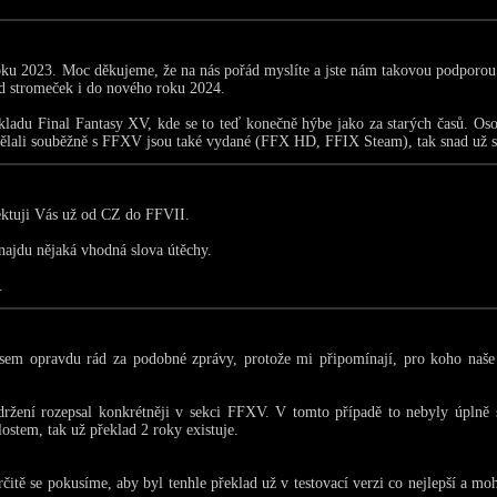
roku 2023. Moc děkujeme, že na nás pořád myslíte a jste nám takovou podporou
d stromeček i do nového roku 2024.
kladu Final Fantasy XV, kde se to teď konečně hýbe jako za starých časů. Oso
e dělali souběžně s FFXV jsou také vydané (FFX HD, FFIX Steam), tak snad už s
ektuji Vás už od CZ do FFVII.
najdu nějaká vhodná slova útěchy.
.
em opravdu rád za podobné zprávy, protože mi připomínají, pro koho naše 
ržení rozepsal konkrétněji v sekci FFXV. V tomto případě to nebyly úplně 
stem, tak už překlad 2 roky existuje.
itě se pokusíme, aby byl tenhle překlad už v testovací verzi co nejlepší a mohl