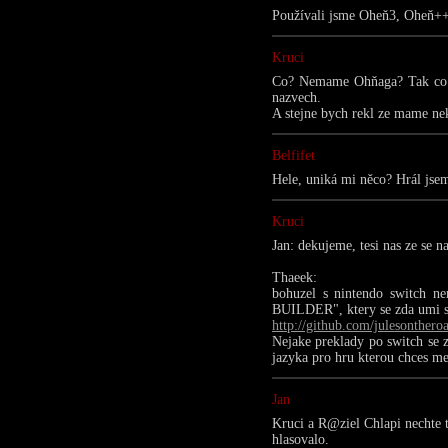
Používali jsme Oheň3, Oheň++, 
Kruci
Co? Nemame Ohňaga? Tak co si
nazvech.
A stejne bych rekl ze mame nekd
Belfifet
Hele, uniká mi něco? Hrál jse
Kruci
Jan: dekujeme, tesi nas ze se na
Thaeek:
bohuzel s nintendo switch ne
BUILDER", ktery se zda umi spo
http://github.com/julesonthero
Nejake preklady po switch se zd
jazyka pro hru kterou chces men
Jan
Kruci a R@ziel Chlapi nechte to
hlasovalo.