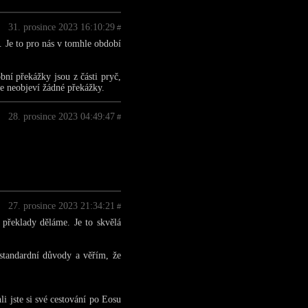
31. prosince 2023 16:10:29
#
. Je to pro nás v tomhle období
bní překážky jsou z části pryč,
e neobjeví žádné překážky.
28. prosince 2023 04:49:47
#
27. prosince 2023 21:34:21
#
překlady děláme. Je to skvělá
standardní důvody a věřím, že
i jste si své cestování po Eosu