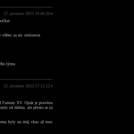
27. prosince 2023 19:04:20
#
počkat.
te vůbec za nic omlouvat.
kého týmu.
25. prosince 2023 17:12:12
#
nal Fantasy XV. Opak je pravdou
nuly od dubna, ale přesto se za
 tomu byly na můj vkus až moc