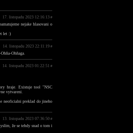
17. listopadu 2023 12:16:13
#
pamatujeme nejake hlasovani o
 let :)
14. listopadu 2023 22:11:19
#
eň-Ohňa-Ohňaga.
14. listopadu 2023 01:22:51
#
ory hraje. Existuje tool "NSC
vne vytvareni.
je neoficialni preklad do jineho
13. listopadu 2023 07:36:50
#
myslím, že se tehdy snad o tom i