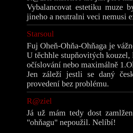
Vybalancovat estetiku muze by
jineho a neutralni veci nemusi e
Starsoul
Fuj Oheň-Ohňa-Ohňaga je vážně 
U těchhle stupňovitých kouzel,
očíslování nebo maximálně 1.O
Jen záleží jestli se daný če
provedení bez problému.
R@ziel
Já už mám tedy dost zamlženo
"ohňagu" nepoužil. Nelíbí!