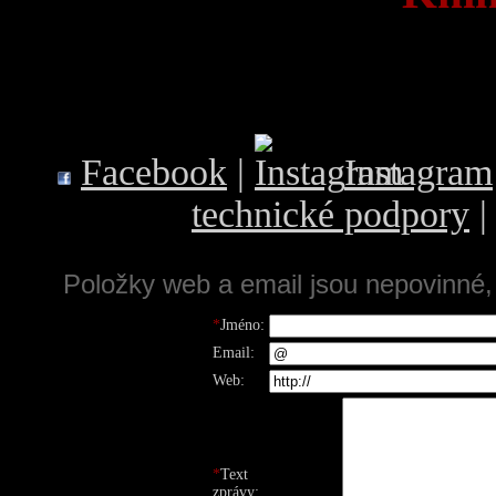
Facebook
|
Instagram
technické podpory
Položky web a email jsou nepovinné,
*
Jméno:
Email:
Web:
*
Text
zprávy: