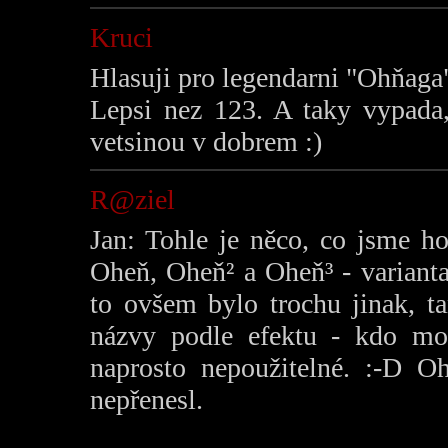
Kruci
Hlasuji pro legendarni "Ohňaga
Lepsi nez 123. A taky vypada,
vetsinou v dobrem :)
R@ziel
Jan: Tohle je něco, co jsme ho
Oheň, Oheň² a Oheň³ - variant
to ovšem bylo trochu jinak, t
názvy podle efektu - kdo moh
naprosto nepoužitelné. :-D 
nepřenesl.