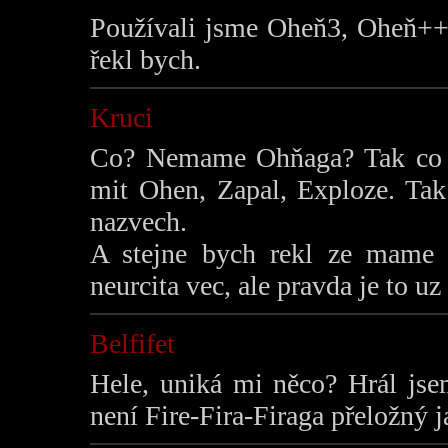
Používali jsme Oheň3, Oheň++, 
řekl bych.
Kruci
Co? Nemame Ohňaga? Tak co s
mit Ohen, Zapal, Exploze. Tak
nazvech.
A stejne bych rekl ze mame 
neurcita vec, ale pravda je to uz 
Belfifet
Hele, uniká mi něco? Hrál jse
není Fire-Fira-Firaga přeložný