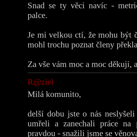
Snad se ty věci navíc - metr
palce.
Je mi velkou ctí, že mohu být 
mohl trochu poznat členy překl
Za vše vám moc a moc děkuji, a
R@ziel
Milá komunito,
delší dobu jste o nás neslyšel
umřeli a zanechali práce na
pravdou - snažili jsme se věnov