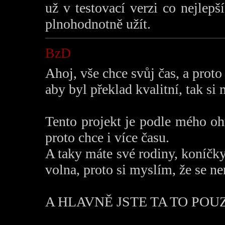
už v testovací verzi co nejlepš
plnohodnotně užít.
BzD
Ahoj, vše chce svůj čas, a prot
aby byl překlad kvalitní, tak si
Tento projekt je podle mého oh
proto chce i více času.
A taky máte své rodiny, koníčky
volna, proto si myslím, že se n
A HLAVNĚ JSTE TA TO POUZE D