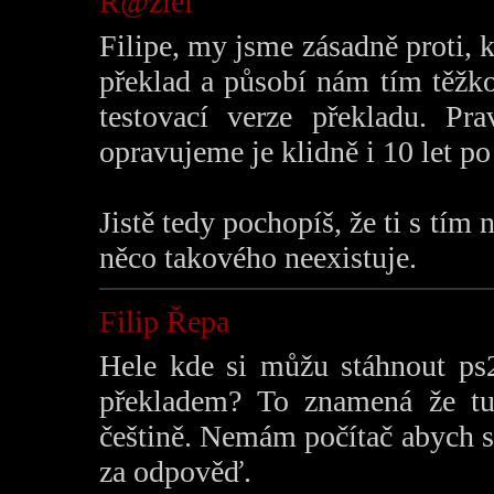
R@ziel
Filipe, my jsme zásadně proti,
překlad a působí nám tím těžkost
testovací verze překladu. Pr
opravujeme je klidně i 10 let po
Jistě tedy pochopíš, že ti s tím
něco takového neexistuje.
Filip Řepa
Hele kde si můžu stáhnout ps
překladem? To znamená že tu
češtině. Nemám počítač abych si
za odpověď.