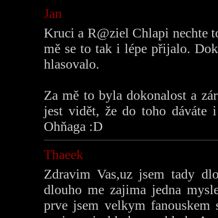
Jan
Kruci a R@ziel Chlapi nechte to 
mě se to tak i lépe přijalo. D
hlasovalo.
Za mě to byla dokonalost a zá
jest vidět, že do toho dáváte 
Ohňaga :D
Thaeek
Zdravim Vas,uz jsem tady dlou
dlouho me zajima jedna myslen
prve jsem velkym fanouskem 