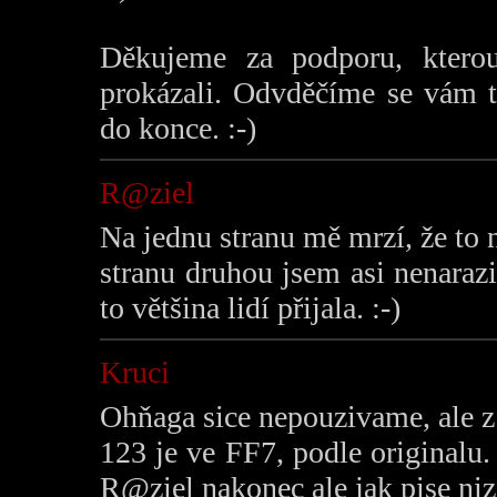
Děkujeme za podporu, kterou
prokázali. Odvděčíme se vám t
do konce. :-)
R@ziel
Na jednu stranu mě mrzí, že to n
stranu druhou jsem asi nenaraz
to většina lidí přijala. :-)
Kruci
Ohňaga sice nepouzivame, ale z 
123 je ve FF7, podle originalu.
R@ziel nakonec ale jak pise niz