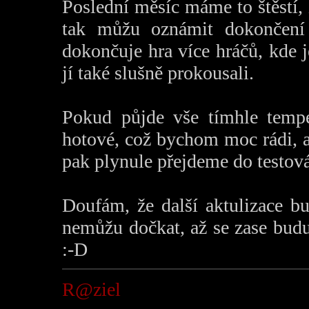
Poslední měsíc máme to štěstí,
tak můžu oznámit dokončen
dokončuje hra více hráčů, kde j
jí také slušně prokousali.
Pokud půjde vše tímhle temp
hotové, což bychom moc rádi, a
pak plynule přejdeme do testován
Doufám, že další aktulizace bu
nemůžu dočkat, až se zase bud
:-D
R@ziel