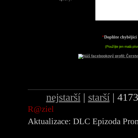
*
Doplňte chybějící
(Použíjte jen malá pís
nejstarší
|
starší
| 4173
R@ziel
Aktualizace: DLC Epizoda Pro