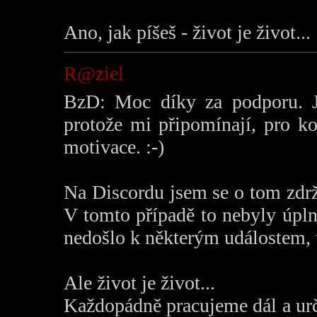
Ano, jak píšeš - život je život...
R@ziel
BzD: Moc díky za podporu. J
protože mi připomínají, pro k
motivace. :-)
Na Discordu jsem se o tom zdrž
V tomto případě to nebyly úpl
nedošlo k některým událostem, t
Ale život je život...
Každopádně pracujeme dál a urč