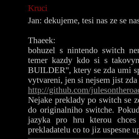
Kruci
Jan: dekujeme, tesi nas ze se nas
Thaeek:
bohuzel s nintendo switch ne
temer kazdy kdo si s takovym
BUILDER", ktery se zda umi sp
vytvareni, jen si nejsem jist zda
http://github.com/julesonthero
Nejake preklady po switch se zda
do originalniho switche. Pokud
jazyka pro hru kterou chces
prekladatelu co to jiz uspesne up