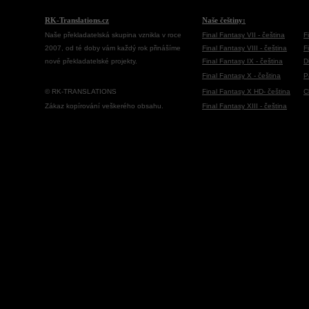
RK-Translations.cz
Naše češtiny:
Naše překladatelská skupina vznikla v roce
Final Fantasy VII - čeština
F
2007, od té doby vám každý rok přinášíme
Final Fantasy VIII - čeština
F
nové překladatelské projekty.
Final Fantasy IX - čeština
D
Final Fantasy X - čeština
P
© RK-TRANSLATIONS
Final Fantasy X HD- čeština
C
Zákaz kopírování veškerého obsahu.
Final Fantasy XIII - čeština