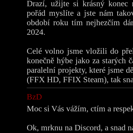
Drazí, užijte si krásný kone
pořád myslíte a jste nám tako
období roku tím nejhezčím dá
2024.
Celé volno jsme vložili do př
konečně hýbe jako za starých č
paralelní projekty, které jsme 
(FFX HD, FFIX Steam), tak snad
BzD
Moc si Vás vážím, ctím a respe
Ok, mrknu na Discord, a snad n