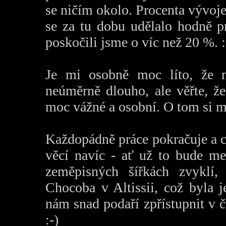
se ničím okolo. Procenta vývoj
se za tu dobu udělalo hodně p
poskočili jsme o víc než 20 %. :
Je mi osobně moc líto, že n
neúměrně dlouho, ale věřte, 
moc vážné a osobní. O tom si 
Každopádně práce pokračuje a 
věcí navíc - ať už to bude me
zeměpisných šířkách zvyklí,
Chocoba v Altissii, což byla j
nám snad podaří zpřístupnit v če
:-)