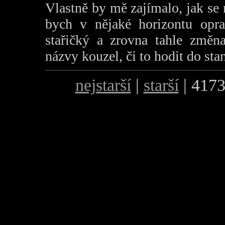
Vlastně by mě zajímalo, jak se n
bych v nějaké horizontu opra
stařičký a zrovna tahle změna
názvy kouzel, či to hodit do st
nejstarší
|
starší
| 4173