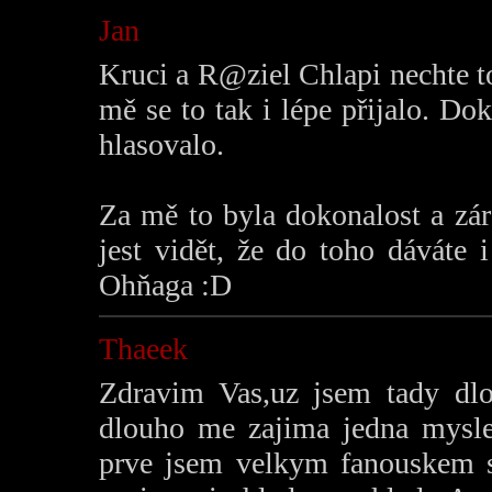
Jan
Kruci a R@ziel Chlapi nechte to 
mě se to tak i lépe přijalo. D
hlasovalo.
Za mě to byla dokonalost a zá
jest vidět, že do toho dáváte 
Ohňaga :D
Thaeek
Zdravim Vas,uz jsem tady dlou
dlouho me zajima jedna myslen
prve jsem velkym fanouskem 