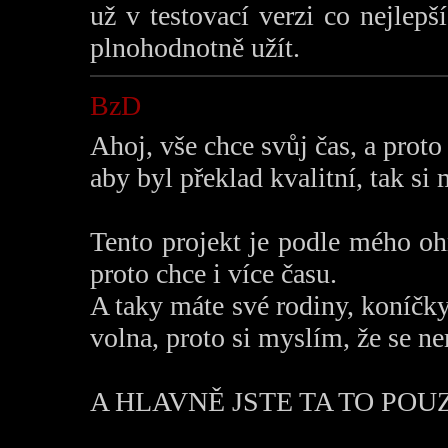
už v testovací verzi co nejlepš
plnohodnotně užít.
BzD
Ahoj, vše chce svůj čas, a prot
aby byl překlad kvalitní, tak si
Tento projekt je podle mého oh
proto chce i více času.
A taky máte své rodiny, koníčky
volna, proto si myslím, že se n
A HLAVNĚ JSTE TA TO POUZE D