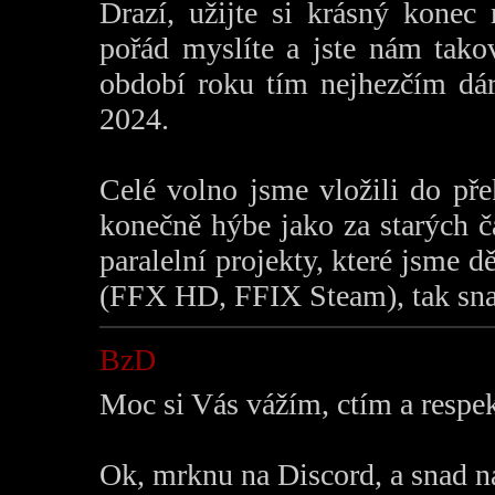
Drazí, užijte si krásný kone
pořád myslíte a jste nám tako
období roku tím nejhezčím dá
2024.
Celé volno jsme vložili do př
konečně hýbe jako za starých č
paralelní projekty, které jsme 
(FFX HD, FFIX Steam), tak snad
BzD
Moc si Vás vážím, ctím a respe
Ok, mrknu na Discord, a snad n