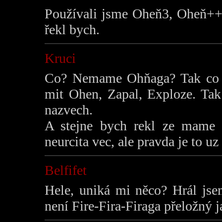
Používali jsme Oheň3, Oheň++, 
řekl bych.
Kruci
Co? Nemame Ohňaga? Tak co s
mit Ohen, Zapal, Exploze. Tak
nazvech.
A stejne bych rekl ze mame 
neurcita vec, ale pravda je to uz 
Belfifet
Hele, uniká mi něco? Hrál jse
není Fire-Fira-Firaga přeložný