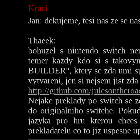
Kruci
Jan: dekujeme, tesi nas ze se nas
Thaeek:
bohuzel s nintendo switch ne
temer kazdy kdo si s takovym
BUILDER", ktery se zda umi sp
vytvareni, jen si nejsem jist zda
http://github.com/julesonthero
Nejake preklady po switch se zda
do originalniho switche. Pokud
jazyka pro hru kterou chces
prekladatelu co to jiz uspesne up