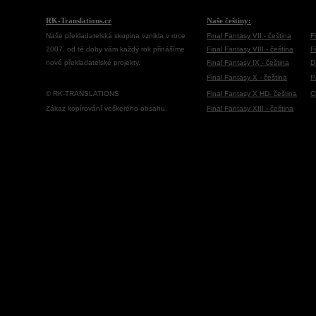
RK-Translations.cz
Naše češtiny:
Naše překladatelská skupina vznikla v roce
Final Fantasy VII - čeština
F
2007, od té doby vám každý rok přinášíme
Final Fantasy VIII - čeština
F
nové překladatelské projekty.
Final Fantasy IX - čeština
D
Final Fantasy X - čeština
P
© RK-TRANSLATIONS
Final Fantasy X HD- čeština
C
Zákaz kopírování veškerého obsahu.
Final Fantasy XIII - čeština