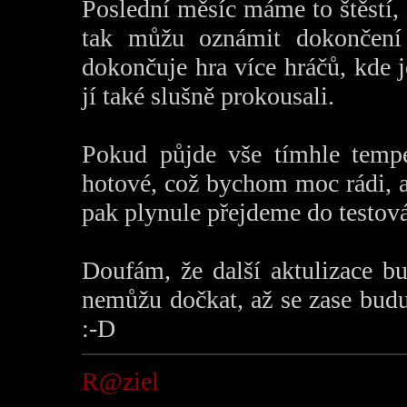
Poslední měsíc máme to štěstí,
tak můžu oznámit dokončen
dokončuje hra více hráčů, kde j
jí také slušně prokousali.
Pokud půjde vše tímhle temp
hotové, což bychom moc rádi, a
pak plynule přejdeme do testován
Doufám, že další aktulizace bu
nemůžu dočkat, až se zase bud
:-D
R@ziel