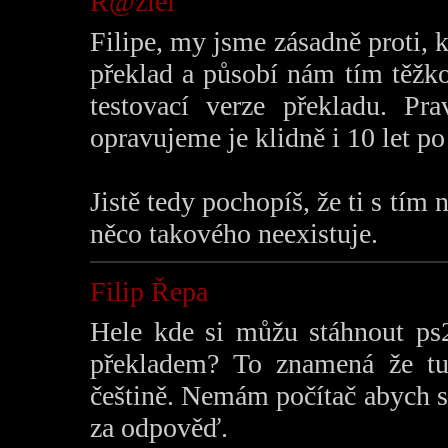
R@ziel
Filipe, my jsme zásadně proti,
překlad a působí nám tím těžkost
testovací verze překladu. Pr
opravujeme je klidně i 10 let po
Jistě tedy pochopíš, že ti s tím
něco takového neexistuje.
Filip Řepa
Hele kde si můžu stáhnout ps
překladem? To znamená že tu
češtině. Nemám počítač abych si
za odpověď.