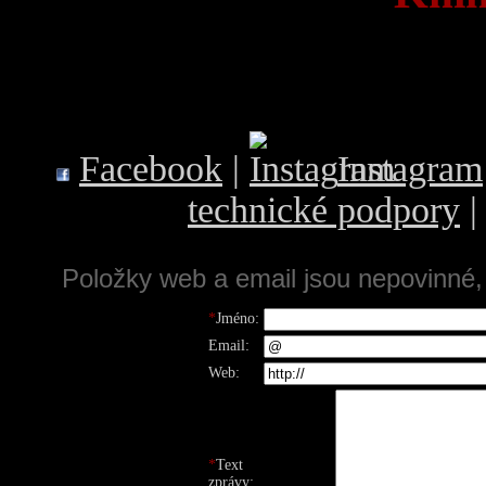
Facebook
|
Instagram
technické podpory
Položky web a email jsou nepovinné,
*
Jméno:
Email:
Web:
*
Text
zprávy: