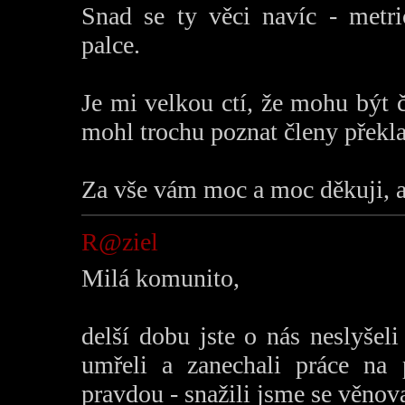
Snad se ty věci navíc - metr
palce.
Je mi velkou ctí, že mohu být 
mohl trochu poznat členy překl
Za vše vám moc a moc děkuji, a
R@ziel
Milá komunito,
delší dobu jste o nás neslyšel
umřeli a zanechali práce na
pravdou - snažili jsme se věnov