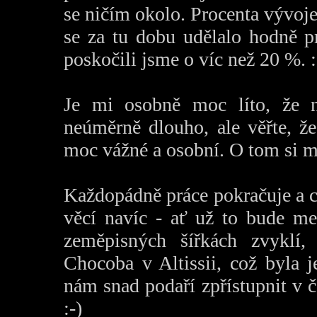
se ničím okolo. Procenta vývoj
se za tu dobu udělalo hodně p
poskočili jsme o víc než 20 %. :
Je mi osobně moc líto, že n
neúměrně dlouho, ale věřte, 
moc vážné a osobní. O tom si 
Každopádně práce pokračuje a 
věcí navíc - ať už to bude me
zeměpisných šířkách zvyklí,
Chocoba v Altissii, což byla j
nám snad podaří zpřístupnit v če
:-)