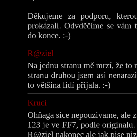
Děkujeme za podporu, kterou
prokázali. Odvděčíme se vám t
do konce. :-)
R@ziel
Na jednu stranu mě mrzí, že to n
stranu druhou jsem asi nenaraz
to většina lidí přijala. :-)
Kruci
Ohňaga sice nepouzivame, ale z 
123 je ve FF7, podle originalu.
R@ziel nakonec ale jak pise niz