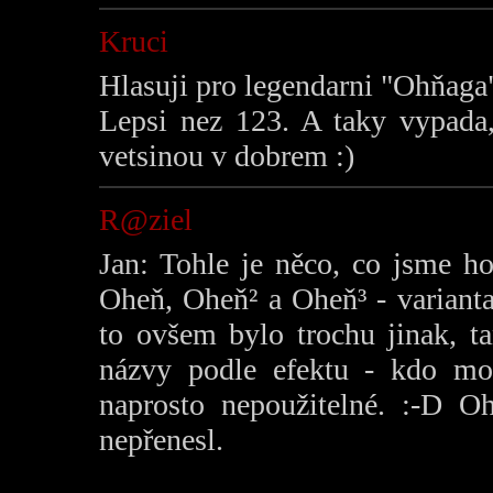
Kruci
Hlasuji pro legendarni "Ohňaga
Lepsi nez 123. A taky vypada,
vetsinou v dobrem :)
R@ziel
Jan: Tohle je něco, co jsme ho
Oheň, Oheň² a Oheň³ - variant
to ovšem bylo trochu jinak, t
názvy podle efektu - kdo moh
naprosto nepoužitelné. :-D 
nepřenesl.