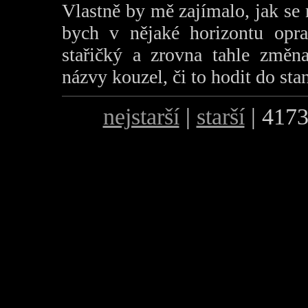
Vlastně by mě zajímalo, jak se n
bych v nějaké horizontu opra
stařičký a zrovna tahle změna
názvy kouzel, či to hodit do st
nejstarší
|
starší
| 4173