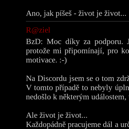
Ano, jak píšeš - život je život...
R@ziel
BzD: Moc díky za podporu. J
protože mi připomínají, pro k
motivace. :-)
Na Discordu jsem se o tom zdrž
V tomto případě to nebyly úpl
nedošlo k některým událostem, t
Ale život je život...
Každopádně pracujeme dál a urč