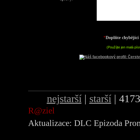
*
Doplňte chybějící 
(Použíjte jen malá pís
nejstarší
|
starší
| 4173
R@ziel
Aktualizace: DLC Epizoda Pro