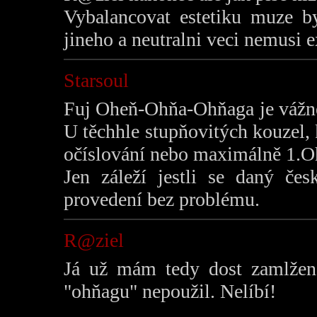
Vybalancovat estetiku muze by
jineho a neutralni veci nemusi e
Starsoul
Fuj Oheň-Ohňa-Ohňaga je vážně 
U těchhle stupňovitých kouzel,
očíslování nebo maximálně 1.O
Jen záleží jestli se daný če
provedení bez problému.
R@ziel
Já už mám tedy dost zamlženo
"ohňagu" nepoužil. Nelíbí!